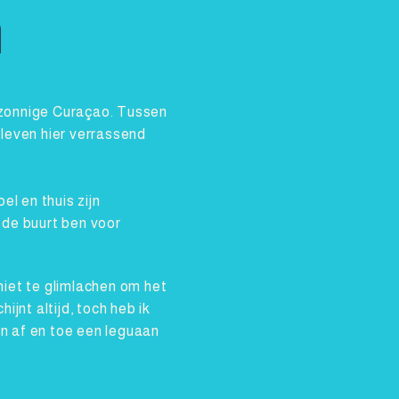
n
et zonnige Curaçao. Tussen
 leven hier verrassend
el en thuis zijn
 de buurt ben voor
niet te glimlachen om het
ijnt altijd, toch heb ik
en af en toe een leguaan