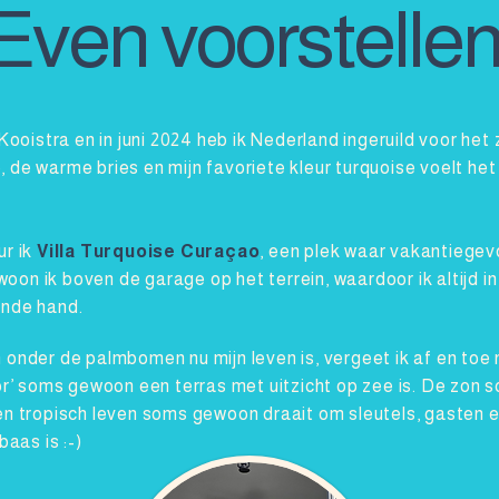
Even voorstelle
 Kooistra en in juni 2024 heb ik Nederland ingeruild voor h
 de warme bries en mijn favoriete kleur turquoise voelt het
ur ik
Villa Turquoise Curaçao
, een plek waar vakantiegevo
on ik boven de garage op het terrein, waardoor ik altijd in
ende hand.
 onder de palmbomen nu mijn leven is, vergeet ik af en toe 
or’ soms gewoon een terras met uitzicht op zee is. De zon sch
en tropisch leven soms gewoon draait om sleutels, gasten 
baas is :-)