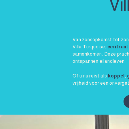
Vi
Van zonsopkomst tot zons
Villa Turquoise,
centraal
samenkomen. Deze prachtig
ontspannen eilandleven.
Of u nu reist als
koppel
,
vrijheid voor een onverget