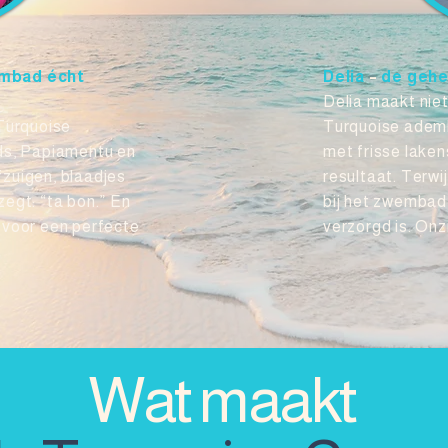
embad écht
Delia
–
de gehe
Delia maakt niet
 Turquoise
Turquoise ademha
ds, Papiamentu en
met frisse laken
zuigen, blaadjes
resultaat. Terwi
egt: “ta bon.” En
bij het zwembad,
ar voor een perfecte
verzorgd is. On
Wat maakt