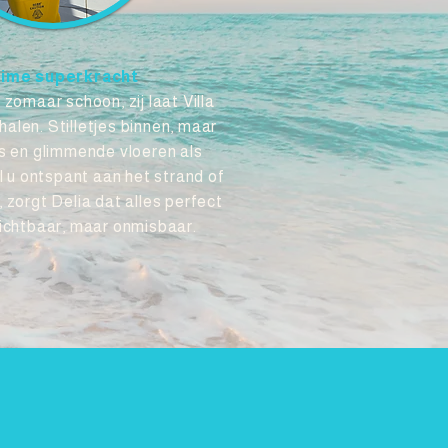
ime superkracht
 zomaar schoon, zij laat Villa
len. Stilletjes binnen, maar
s en glimmende vloeren als
jl u ontspant aan het strand of
 zorgt Delia dat alles perfect
zichtbaar, maar onmisbaar.