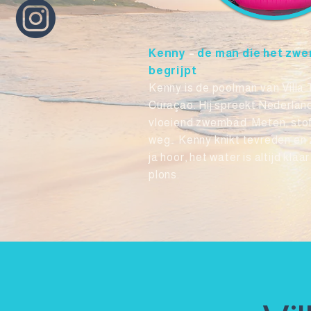
Kenny
–
de man die het zw
begrijpt
Kenny is de poolman van Villa
Curaçao. Hij spreekt Nederlan
vloeiend zwembad. Meten, stof
weg… Kenny knikt tevreden en z
ja hoor, het water is altijd kla
plons.