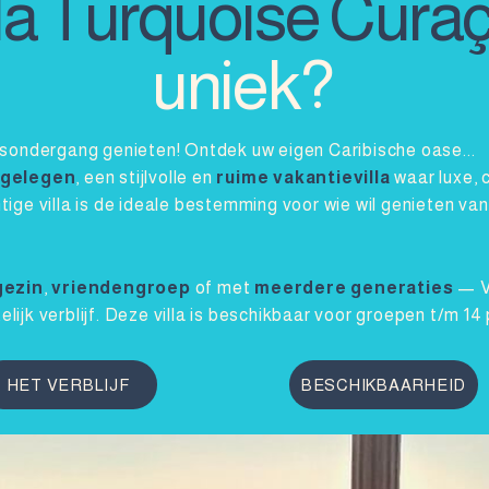
lla Turquoise Cura
uniek?
ondergang genieten! Ontdek uw eigen Caribische oase...
 gelegen
, een stijlvolle en
ruime vakantievilla
waar luxe, 
e villa is de ideale bestemming voor wie wil genieten van 
gezin
,
vriendengroep
of met
meerdere generaties
— Vi
elijk verblijf. Deze villa is beschikbaar voor groepen t/m 14
HET VERBLIJF
BESCHIKBAARHEID